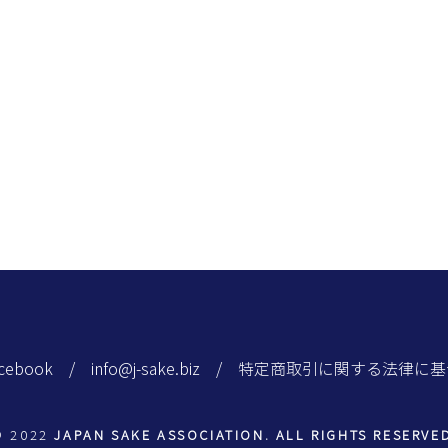
cebook
/
info@j-sake.biz
/
特定商取引に関する法律に基
© 2022
JAPAN SAKE ASSOCIATION. ALL RIGHTS RESERVE